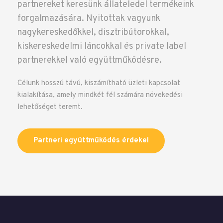
partnereket keresünk állateledel termékeink
forgalmazására. Nyitottak vagyunk
nagykereskedőkkel, disztribútorokkal,
kiskereskedelmi láncokkal és private label
partnerekkel való együttműködésre.
Célunk hosszú távú, kiszámítható üzleti kapcsolat
kialakítása, amely mindkét fél számára növekedési
lehetőséget teremt.
Partneri együttműködés érdekel