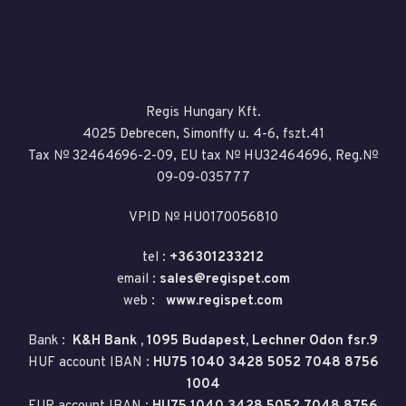
Regis Hungary Kft.
4025 Debrecen, Simonffy u. 4-6, fszt.41
Tax № 32464696-2-09, EU tax № HU32464696, Reg.№
09-09-035777
VPID № HU0170056810
tel :
+36301233212
email :
sales@regispet.com
web :
www.regispet.com
Bank :
K&H Bank , 1095 Budapest, Lechner Odon fsr.9
HUF account IBAN :
HU75 1040 3428 5052 7048 8756
1004