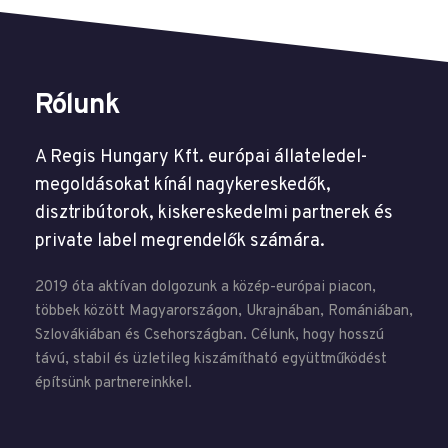
Rólunk
A Regis Hungary Kft. európai állateledel-
megoldásokat kínál nagykereskedők,
disztribútorok, kiskereskedelmi partnerek és
private label megrendelők számára.
2019 óta aktívan dolgozunk a közép-európai piacon,
többek között Magyarországon, Ukrajnában, Romániában,
Szlovákiában és Csehországban. Célunk, hogy hosszú
távú, stabil és üzletileg kiszámítható együttműködést
építsünk partnereinkkel.