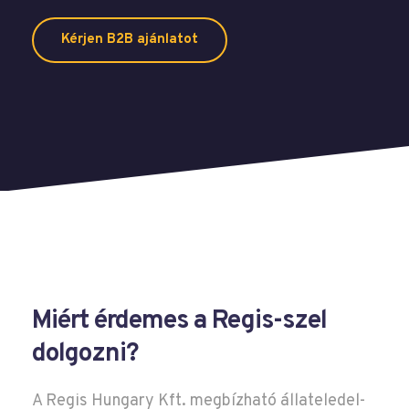
Kérjen B2B ajánlatot
Miért érdemes a Regis-szel
dolgozni?
A Regis Hungary Kft. megbízható állateledel-